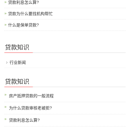
贷款利息怎么算?
贷款为什么要找机构帮忙
什么是保单贷款?
贷款知识
行业新闻
贷款知识
房产抵押贷款的一般流程
为什么贷款审核老被拒?
贷款利息怎么算?