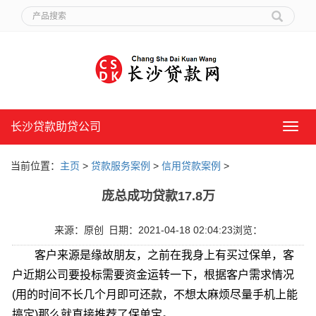
长沙贷款助贷公司
长
沙
贷
当前位置：
主页
>
贷款服务案例
>
信用贷款案例
>
款
助
庞总成功贷款17.8万
贷
公
司
来源：原创
日期：2021-04-18 02:04:23
浏览：
客户来源是缘故朋友，之前在我身上有买过保单，客
户近期公司要投标需要资金运转一下，根据客户需求情况
(用的时间不长几个月即可还款，不想太麻烦尽量手机上能
搞定)那么就直接推荐了保单宝。