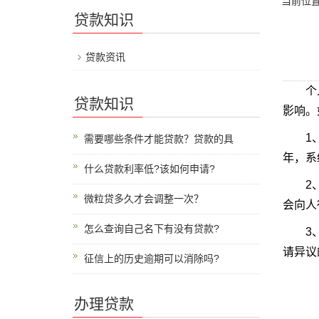
当前位
贷款知识
贷款资讯
个人征
贷款知识
影响。
1、如
需要哪些条件才能贷款？贷款的具
年，系
什么贷款利率低?该如何申请?
2、如
微粒贷多久才会调整一次？
会向人
怎么查询自己名下有没有贷款?
3、逾
请异议
征信上的历史逾期可以消除吗?
办理贷款