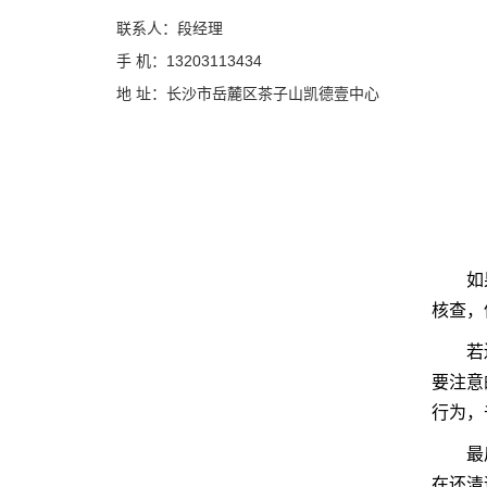
联系人：段经理
手 机：13203113434
地 址：长沙市岳麓区茶子山凯德壹中心
如果认
核查，
若还刚
要注意
行为，
最后提
在还清