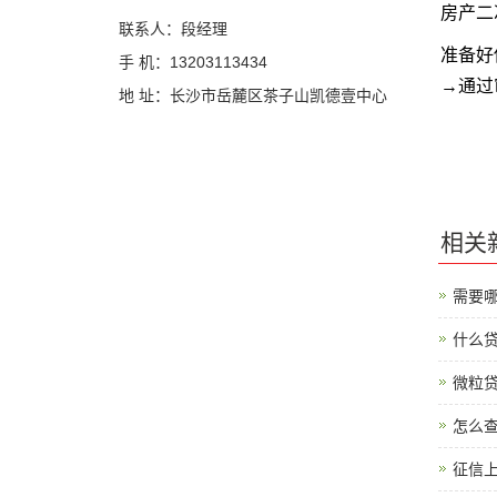
房产二
联系人：段经理
准备好
手 机：13203113434
→通过
地 址：长沙市岳麓区茶子山凯德壹中心
相关
需要
什么贷
微粒
怎么
征信