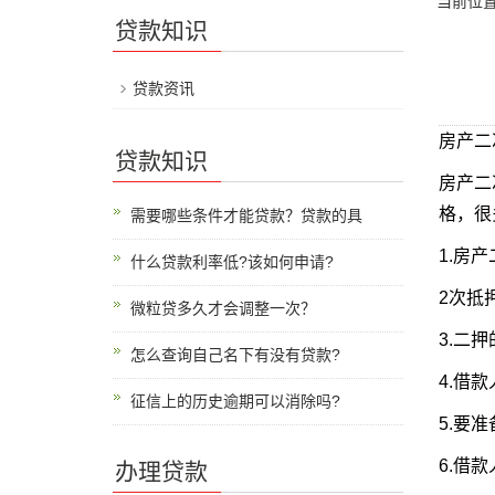
当前位
贷款知识
贷款资讯
房产二
贷款知识
房产二
格，很
需要哪些条件才能贷款？贷款的具
1.房
什么贷款利率低?该如何申请?
2次抵
微粒贷多久才会调整一次？
3.二
怎么查询自己名下有没有贷款?
4.借
征信上的历史逾期可以消除吗?
5.要
6.借
办理贷款