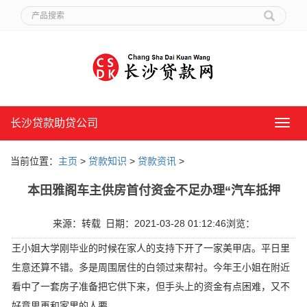
长沙贷款助贷公司
长
沙
贷
当前位置：
主页
>
贷款知识
>
贷款资讯
>
款
助
本田雅阁车主供房首付资金不足办理“汽车抵押
贷
公
司
来源：转载
日期：2021-03-28 01:12:46
浏览：
王小姐大学刚毕业的时候在家人的支持下开了一家美甲店。平日里
生意还算不错。多是周围居住的白领过来帮衬。今年王小姐在附近
看中了一套房子准备把它供下来，但手头上的资金有点困难，又不
好意思再和家里的人要。