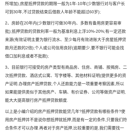
所增加);房屋抵押贷款的期限一般为1年-10年(少数银行对与客户长
可到30年,不过贷款结束后借款人年龄不能超过60岁);
2、房龄在20年内(少数银行可做30年内、多数有备用房更容易审
批);抵押贷款的贷款利率一般为基准利息上浮10%-20%;有一定还款
来源(有效证明主要为银行流水、至少每月有效进账大于房屋抵押贷
款月还款的2倍);个人或公司信用良好(逾期要少,要不银行可能会找
借口加利息或者不批款);
3、目前银行可接受的房产类型有商品房、住房、商铺、按揭房、二
次抵押贷款、酒店式公寓、写字楼等、其他材料证明(提供更多的资
产证明.办理房产抵押贷款,个人还款能力是一项重要考察因素,所以
如果能提供类似于其他房产、车辆、有价证券、公司等做资产证明,
能大大提高银行房产抵押贷款额度.
以上是小编介绍的房产抵押贷款能贷几年?抵押贷款有哪些条件?使
用房产抵押并不是说你想抵押就抵押,而是有一定的条件,只要我们符
合条件才可以办理.再者对于房产抵押,比较重要的是,我们需要找一