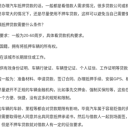
要办理汽车抵押贷款的话，一般都是看借款人需求情况，很多贷款公司或
是非常大的情况下，还是尽量使用不押车贷款，这样可以避免当自己需要
辆抵押贷款需要什么条件？
要求：一般为20-60周岁，具体看贷款机构要求。
国国籍，拥有将抵押车辆的所有权。
好在该城市长期居住或工作。
提供有效身份证明、车辆行驶证、车辆登记证、个人征信、工作证明等贷款
程一般为：准备材料、申请贷款、签订合同、办理抵押手续、安装GPS、
尽量避开不正规的车辆金融机构，比如事先交押金、强制买保险等，这些
一个方便、快捷，没有这多的规矩和限制。
的车辆的车龄、里程等都会对贷款期限有影响，毕竟汽车属于容易贬值的
但需要取得他人同意并出具同意抵押承诺书，然后与借款人一起到场面签
，但是不押车贷款就对借款人有一定的征信要求。