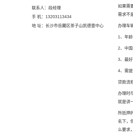
如果需
联系人：段经理
需求不
手 机：13203113434
地 址：长沙市岳麓区茶子山凯德壹中心
办理车
1、年龄
2、中
3、最
4、需
贷款流
办理时
就是讲
所抵押
名下，
么要求